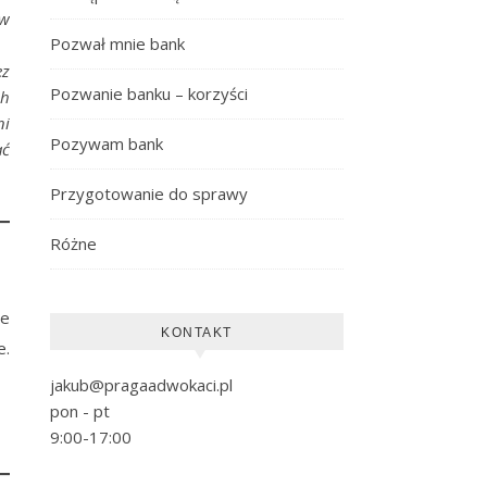
 w
Pozwał mnie bank
ez
Pozwanie banku – korzyści
ch
ni
Pozywam bank
ać
Przygotowanie do sprawy
Różne
że
KONTAKT
e.
jakub@pragaadwokaci.pl
pon - pt
9:00-17:00