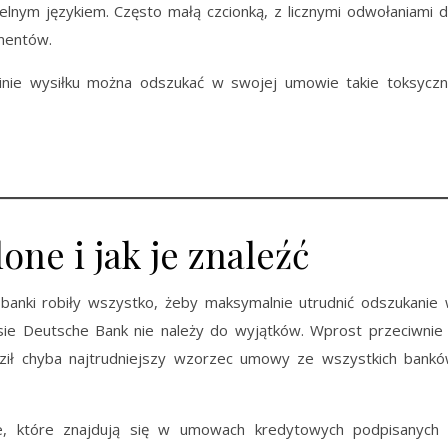
lnym językiem. Często małą czcionką, z licznymi odwołaniami 
mentów.
binie wysiłku można odszukać w swojej umowie takie toksycz
ne i jak je znaleźć
banki robiły wszystko, żeby maksymalnie utrudnić odszukanie
sie Deutsche Bank nie należy do wyjątków. Wprost przeciwnie
ądził chyba najtrudniejszy wzorzec umowy ze wszystkich bank
le, które znajdują się w umowach kredytowych podpisanych