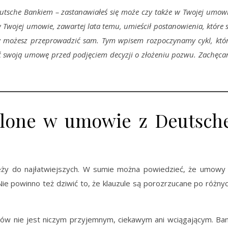
tsche Bankiem – zastanawiałeś się może czy także w Twojej umow
 Twojej umowie, zawartej lata temu, umieścił postanowienia, które 
 możesz przeprowadzić sam. Tym wpisem rozpoczynamy cykl, któ
ć swoją umowę przed podjęciem decyzji o złożeniu pozwu. Zachęc
olone w umowie z Deutsch
ży do najłatwiejszych. W sumie można powiedzieć, że umowy
Nie powinno też dziwić to, że klauzule są porozrzucane po różny
ików nie jest niczym przyjemnym, ciekawym ani wciągającym. Ba