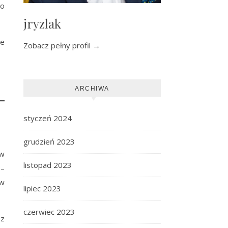
do
jryzlak
ne
Zobacz pełny profil →
ARCHIWA
styczeń 2024
grudzień 2023
 w
listopad 2023
 –
ów
lipiec 2023
czerwiec 2023
 z