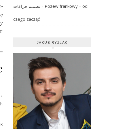
-
Pozew frankowy – od
تصميم فراغات
ie
są
czego zacząć
ry
am
JAKUB RYZLAK
e
 z
ch
nk