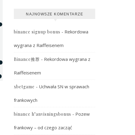
NAJNOWSZE KOMENTARZE
-
Rekordowa
binance signup bonus
wygrana z Raiffeisenem
-
Rekordowa wygrana z
Binance推荐
Raiffeisenem
-
Uchwała SN w sprawach
xbetgame
frankowych
-
Pozew
binance h"anvisningsbonus
frankowy – od czego zacząć