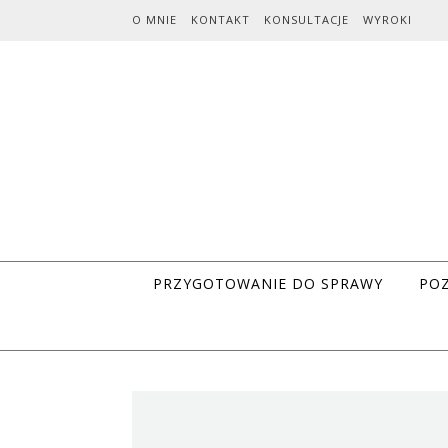
Skip to content
O MNIE
KONTAKT
KONSULTACJE
WYROKI
PRZYGOTOWANIE DO SPRAWY
POZ