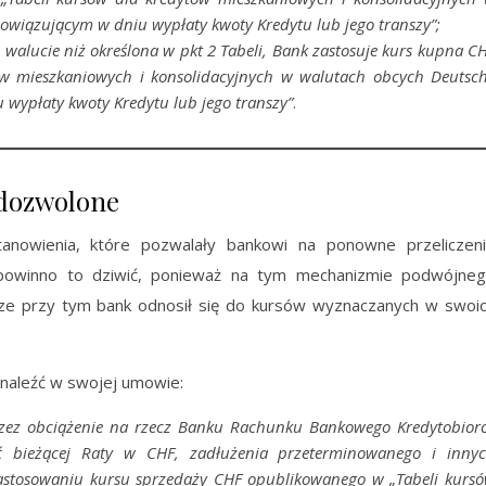
owiązującym w dniu wypłaty kwoty Kredytu lub jego transzy”;
walucie niż określona w pkt 2 Tabeli, Bank zastosuje kurs kupna C
ów mieszkaniowych i konsolidacyjnych w walutach obcych Deutsc
 wypłaty kwoty Kredytu lub jego transzy”
.
edozwolone
nowienia, które pozwalały bankowi na ponowne przeliczen
 powinno to dziwić, ponieważ na tym mechanizmie podwójne
sze przy tym bank odnosił się do kursów wyznaczanych w swoi
znaleźć w swojej umowie:
rzez obciążenie na rzecz Banku Rachunku Bankowego Kredytobior
ć bieżącej Raty w CHF, zadłużenia przeterminowanego i inny
astosowaniu kursu sprzedaży CHF opublikowanego w „Tabeli kurs