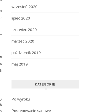
wrzesień 2020
HF
he
lipiec 2020
czerwiec 2020
marzec 2020
październik 2019
ie
go
maj 2019
ch
KATEGORIE
cy
Po wyroku
ch
ów
Postępowanie sądowe