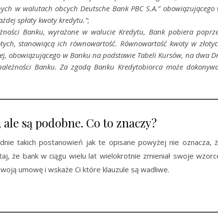
jnych w walutach obcych Deutsche Bank PBC S.A.” obowiązującego
dej spłaty kwoty kredytu.”
;
żności Banku, wyrażone w walucie Kredytu, Bank pobiera poprz
tych, stanowiącą ich równowartość. Równowartość kwoty w złoty
cej, obowiązującego w Banku na podstawie Tabeli Kursów, na dwa D
należności Banku. Za zgodą Banku Kredytobiorca może dokonyw
 ale są podobne. Co to znaczy?
dnie takich postanowień jak te opisane powyżej nie oznacza, 
, że bank w ciągu wielu lat wielokrotnie zmieniał swoje wzorc
Twoją umowę i wskaże Ci które klauzule są wadliwe.