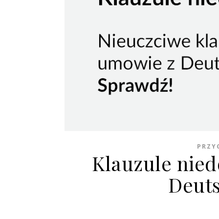
PRZY
Klauzule nie
Deut