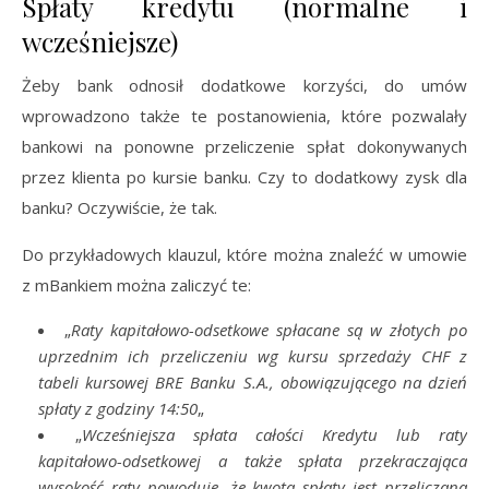
Spłaty kredytu (normalne i
wcześniejsze)
Żeby bank odnosił dodatkowe korzyści, do umów
wprowadzono także te postanowienia, które pozwalały
bankowi na ponowne przeliczenie spłat dokonywanych
przez klienta po kursie banku. Czy to dodatkowy zysk dla
banku? Oczywiście, że tak.
Do przykładowych klauzul, które można znaleźć w umowie
z mBankiem można zaliczyć te:
„
Raty kapitałowo-odsetkowe spłacane są w złotych po
uprzednim ich przeliczeniu wg kursu sprzedaży CHF z
tabeli kursowej BRE Banku S.A., obowiązującego na dzień
spłaty z godziny 14:50
„
„
Wcześniejsza spłata całości Kredytu lub raty
kapitałowo-odsetkowej a także spłata przekraczająca
wysokość raty powoduje, że kwota spłaty jest przeliczana