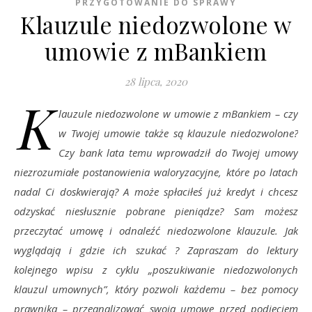
PRZYGOTOWANIE DO SPRAWY
Klauzule niedozwolone w
umowie z mBankiem
28 lipca, 2020
K
lauzule niedozwolone w umowie z mBankiem – czy
w Twojej umowie także są klauzule
niedozwolone
?
Czy bank lata temu wprowadził do Twojej umowy
niezrozumiałe postanowienia waloryzacyjne, które po latach
nadal Ci doskwierają? A może spłaciłeś już kredyt i chcesz
odzyskać niesłusznie pobrane pieniądze? Sam możesz
przeczytać umowę i odnaleźć niedozwolone klauzule. Jak
wyglądają i gdzie ich szukać ? Zapraszam do lektury
kolejnego wpisu z cyklu „poszukiwanie niedozwolonych
klauzul umownych”, który pozwoli każdemu – bez pomocy
prawnika – przeanalizować swoją umowę przed podjęciem