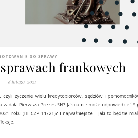
GOTOWANIE DO SPRAWY
 sprawach frankowych
8 lutego, 2021
 czyli życzenie wielu kredytobiorców, sędziów i pełnomocnik
ania zadała Pierwsza Prezes SN? Jak na nie może odpowiedzieć S
21 roku (III CZP 11/21)? I najważniejsze - jaki to będzie mia
leksje.