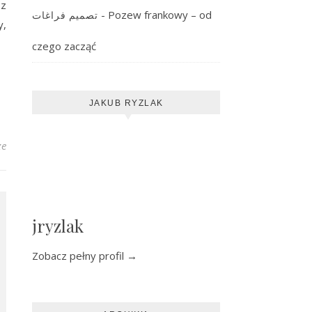
 z
-
Pozew frankowy – od
تصميم فراغات
y,
czego zacząć
JAKUB RYZLAK
ze
jryzlak
Zobacz pełny profil →