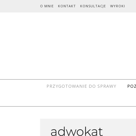
Skip to content
O MNIE
KONTAKT
KONSULTACJE
WYROKI
PRZYGOTOWANIE DO SPRAWY
POZ