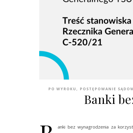
,
PO WYROKU
POSTĘPOWANIE SĄDO
Banki be
B
anki bez wynagrodzenia za korzysta