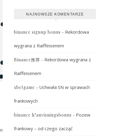
NAJNOWSZE KOMENTARZE
-
Rekordowa
binance signup bonus
wygrana z Raiffeisenem
-
Rekordowa wygrana z
Binance推荐
Raiffeisenem
-
Uchwała SN w sprawach
xbetgame
frankowych
-
Pozew
binance h"anvisningsbonus
frankowy – od czego zacząć
to