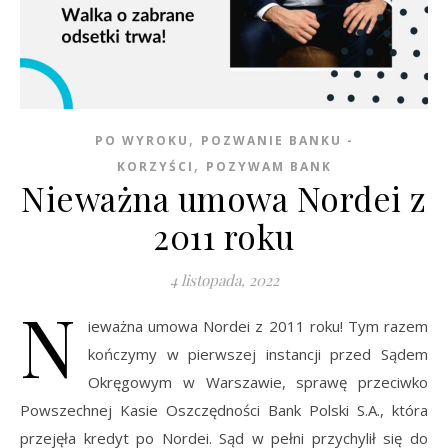
,
PO WYROKU
POZWANIE BANKU -
,
KORZYŚCI
POZYWAM BANK
Nieważna umowa Nordei z
2011 roku
4 listopada, 2022
N
ieważna umowa Nordei z 2011 roku! Tym razem
kończymy w pierwszej instancji przed Sądem
Okręgowym w Warszawie, sprawę przeciwko
Powszechnej Kasie Oszczędności Bank Polski S.A., która
przejęła kredyt po Nordei. Sąd w pełni przychylił się do