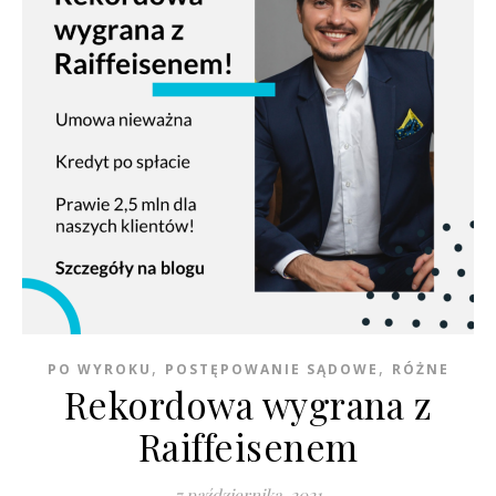
,
,
PO WYROKU
POSTĘPOWANIE SĄDOWE
RÓŻNE
Rekordowa wygrana z
Raiffeisenem
7 października, 2021